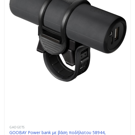
GADGETS
GOOBAY Power bank με βάση ποδήλατου 58944,