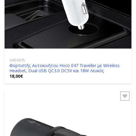
GADGETS
Φορτιστής Αυτοκινήτου Hoco E47 Traveller με Wireless
Headset, Dual USB QC3.0 DC5V και 18W Λευκός
18,00
€
Add to
Wishlist