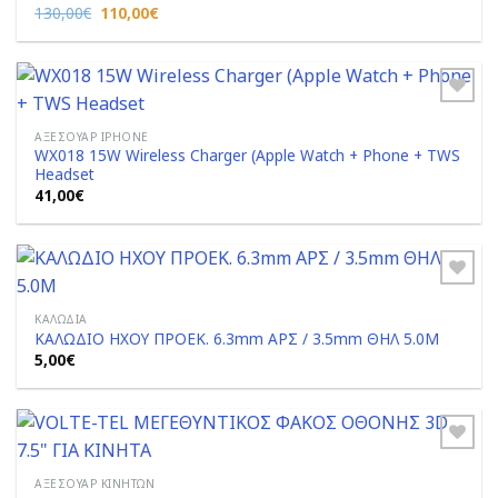
Original
Η
130,00
€
110,00
€
price
τρέχουσα
was:
τιμή
130,00€.
είναι:
110,00€.
ΑΞΕΣΟΥΆΡ IPHONE
WX018 15W Wireless Charger (Apple Watch + Phone + TWS
Add to
Headset
Wishlist
41,00
€
ΚΑΛΏΔΙΑ
ΚΑΛΩΔΙΟ ΗΧΟΥ ΠΡΟΕΚ. 6.3mm ΑΡΣ / 3.5mm ΘΗΛ 5.0M
Add to
Wishlist
5,00
€
ΑΞΕΣΟΥΆΡ ΚΙΝΗΤΏΝ