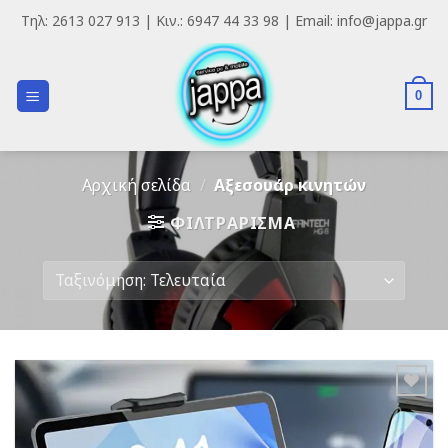
Skip
Τηλ: 2613 027 913 | Κιν.: 6947 44 33 98 | Email: info@jappa.gr
to
content
0
Αρχική σελίδα
/
Αξεσουάρ κινητών
ΦΙΛΤΡΆΡΙΣΜΑ
Add to