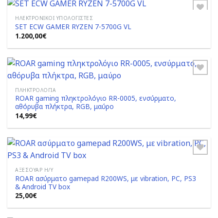
ΗΛΕΚΤΡΟΝΙΚΟΊ ΥΠΟΛΟΓΙΣΤΈΣ
SET ECW GAMER RYZEN 7-5700G VL
1.200,00
€
Add to
Wishlist
ΠΛΗΚΤΡΟΛΌΓΙΑ
ROAR gaming πληκτρολόγιο RR-0005, ενσύρματο,
Add to
αθόρυβα πλήκτρα, RGB, μαύρο
Wishlist
14,99
€
ΑΞΕΣΟΥΆΡ Η/Υ
ROAR ασύρματο gamepad R200WS, με vibration, PC, PS3
Add to
& Android TV box
Wishlist
25,00
€