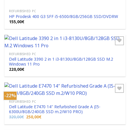
REFURBISHED PC
HP Prodesk 400 G3 SFF i5-6500/8GB/256GB SSD/DVDRW
155,00
€
REFURBISHED PC
Dell Latitude 3390 2 in 1 i3-8130U/8GB/128GB SSD M.2
Add to
Windows 11 Pro
Wishlist
220,00
€
-22%
REFURBISHED PC
Dell Latitude E7470 14″ Refurbished Grade A (I5-
Add to
6300U/8GB/240GB SSD m.2/W10 PRO)
Wishlist
Original
Η
320,00
€
250,00
€
price
τρέχουσα
was:
τιμή
320,00€.
είναι: