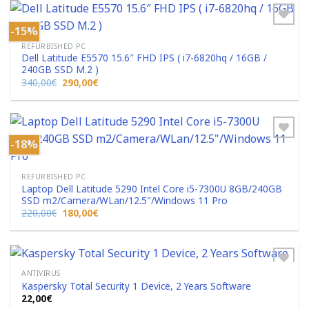
250,00€.
-15%
REFURBISHED PC
Dell Latitude E5570 15.6″ FHD IPS ( i7-6820hq / 16GB /
Add to
240GB SSD M.2 )
Wishlist
Original
Η
340,00
€
290,00
€
price
τρέχουσα
was:
τιμή
340,00€.
είναι:
290,00€.
-18%
Add to
REFURBISHED PC
Wishlist
Laptop Dell Latitude 5290 Intel Core i5-7300U 8GB/240GB
SSD m2/Camera/WLan/12.5″/Windows 11 Pro
Original
Η
220,00
€
180,00
€
price
τρέχουσα
was:
τιμή
220,00€.
είναι:
180,00€.
ANTIVIRUS
Kaspersky Total Security 1 Device, 2 Years Software
22,00
€
Add to