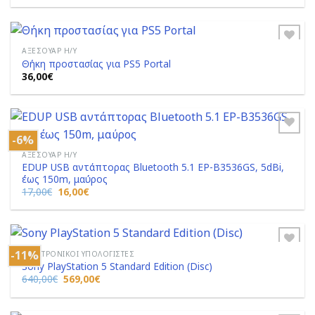
Wishlist
ΑΞΕΣΟΥΆΡ Η/Υ
Θήκη προστασίας για PS5 Portal
36,00
€
Add to
Wishlist
-6%
ΑΞΕΣΟΥΆΡ Η/Υ
EDUP USB αντάπτορας Bluetooth 5.1 EP-B3536GS, 5dBi,
Add to
έως 150m, μαύρος
Wishlist
Original
Η
17,00
€
16,00
€
price
τρέχουσα
was:
τιμή
17,00€.
είναι:
16,00€.
-11%
ΗΛΕΚΤΡΟΝΙΚΟΊ ΥΠΟΛΟΓΙΣΤΈΣ
Sony PlayStation 5 Standard Edition (Disc)
Original
Η
640,00
€
569,00
€
Add to
price
τρέχουσα
Wishlist
was:
τιμή
640,00€.
είναι:
569,00€.