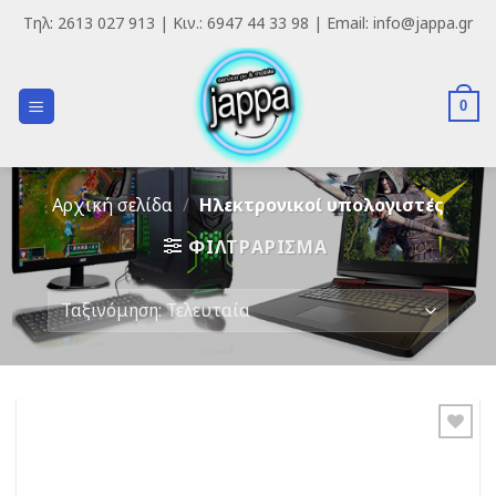
Skip
Τηλ: 2613 027 913 | Κιν.: 6947 44 33 98 | Email: info@jappa.gr
to
content
0
Αρχική σελίδα
/
Ηλεκτρονικοί υπολογιστές
ΦΙΛΤΡΆΡΙΣΜΑ
Add to