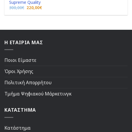
Supreme Quality
Original
Η
300,00
€
220,00
€
price
τρέχουσα
was:
τιμή
300,00€.
είναι:
220,00€.
Η ΕΤΑΙΡΙΑ ΜΑΣ
Ποιοι Είμαστε
Όροι Χρήσης
Πολιτική Απορρήτου
Τμήμα Ψηφιακού Μάρκετινγκ
ΚΑΤΑΣΤΗΜΑ
Κατάστημα