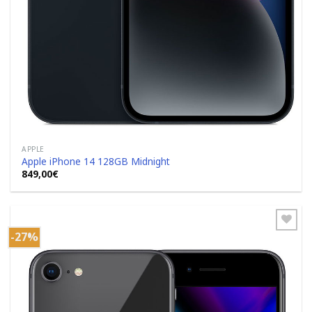
APPLE
Apple iPhone 14 128GB Midnight
849,00
€
-27%
Add to
Wishlist