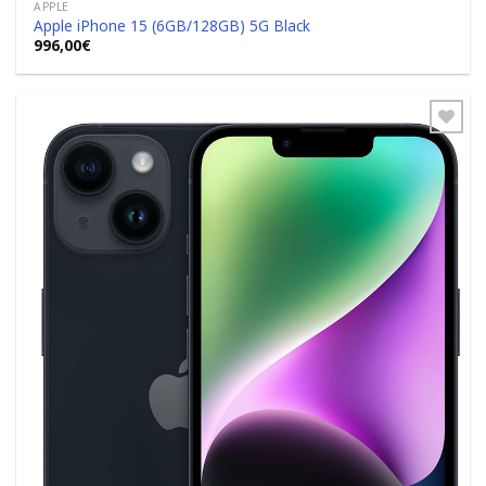
APPLE
Apple iPhone 15 (6GB/128GB) 5G Black
996,00
€
Add to
Wishlist