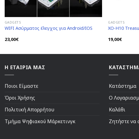
GADGETS
GADGETS
WIFI Ασύρματος έλεγχος για Android/IOS
XO-H10 Treas
23,00
€
19,00
€
Η ΕΤΑΙΡΙΑ ΜΑΣ
ΚΑΤΑΣΤΗΜ
Ποιοι Είμαστε
Κατάστημα
Όροι Χρήσης
Ο Λογαριασ
Πολιτική Απορρήτου
Καλάθι
Τμήμα Ψηφιακού Μάρκετινγκ
Ζητήστε να 