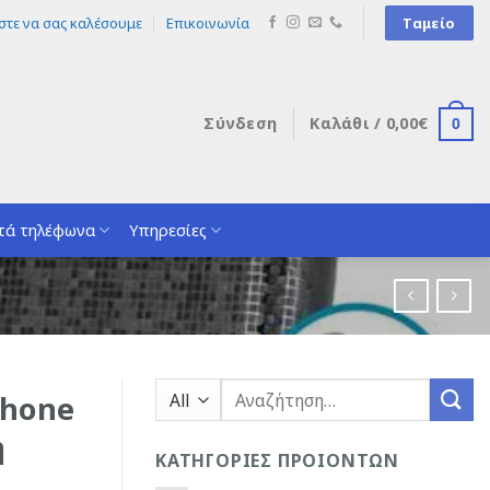
στε να σας καλέσουμε
Επικοινωνία
Ταμείο
Σύνδεση
Καλάθι /
0,00
€
0
τά τηλέφωνα
Υπηρεσίες
Αναζήτηση
Phone
για:
η
ΚΑΤΗΓΟΡΙΕΣ ΠΡΟΙΟΝΤΩΝ