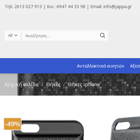
Skip
Τηλ: 2613 027 913 | Κιν.: 6947 44 33 98 | Email: info@jappa.gr
to
content
Αναζήτηση
για:
Ανταλλακτικά κινητών
Αξεσ
Αρχική σελίδα
/
Θήκες
/
Θήκες iphone
-49%