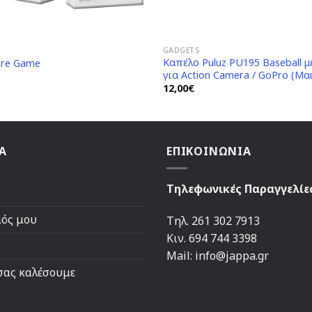
GADGETS
Καπέλο Puluz PU195 Baseball μ
ure Game
για Action Camera / GoPro (Μα
12,00
€
Α
ΕΠΙΚΟΙΝΩΝΙΑ
Τηλεφωνικές Παραγγελίε
μός μου
Τηλ. 261 302 7913
Κιν. 694 744 3398
Mail: info@jappa.gr
σας καλέσουμε