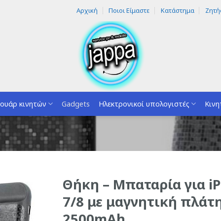
Αρχική
Ποιοι Είμαστε
Κατάστημα
Ζητή
ουάρ κινητών
Gadgets
Ηλεκτρονικοί υπολογιστές
Κινη
Θήκη – Μπαταρία για i
7/8 με μαγνητική πλάτ
2500mAh