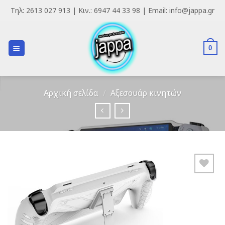
Skip
Τηλ: 2613 027 913 | Κιν.: 6947 44 33 98 | Email: info@jappa.gr
to
content
0
Αρχική σελίδα
/
Αξεσουάρ κινητών
Add to
Wishlist