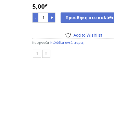
Add to
5,00
Wishlist
€
Καλώδιο Τηλεφώνου RJ10 4P4C, Spiral, 2m,
Προσθήκη στο καλάθι
Add to Wishlist
Κατηγορία:
Καλώδια-αντάπτορες