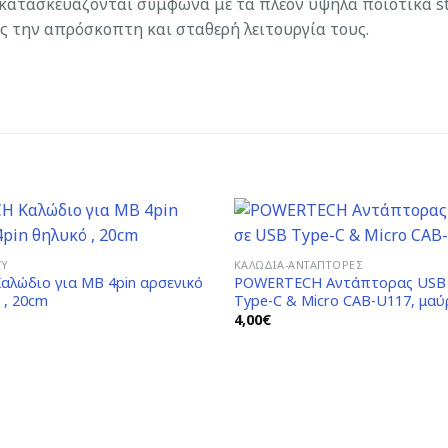
 κατασκευάζονται σύμφωνα με τα πλέον υψηλά ποιοτικά st
ς την απρόσκοπτη και σταθερή λειτουργία τους.
/Y
ΚΑΛΏΔΙΑ-ΑΝΤΆΠΤΟΡΕΣ
λώδιο για MB 4pin αρσενικό
POWERTECH Αντάπτορας USB 3
Add to
 , 20cm
Type-C & Micro CAB-U117, μαύ
Wishlist
4,00
€