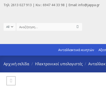
Skip
Τηλ: 2613 027 913 | Κιν.: 6947 44 33 98 | Email: info@jappa.gr
to
content
Αναζήτηση
για:
Ανταλλακτικά κινητών
Αξεσ
Αρχική σελίδα
/
Ηλεκτρονικοί υπολογιστές
/
Ανταλλακ