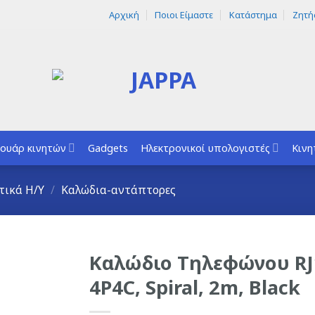
Αρχική
Ποιοι Είμαστε
Κατάστημα
Ζητή
ουάρ κινητών
Gadgets
Ηλεκτρονικοί υπολογιστές
Κινη
τικά H/Y
/
Καλώδια-αντάπτορες
Καλώδιο Τηλεφώνου RJ
4P4C, Spiral, 2m, Black