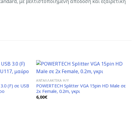
andard, με βελτιστοποιημένη απόδοση και εξαιρετική
ΑΝΤΑΛΛΑΚΤΙΚΆ H/Y
.0 (F) σε USB
POWERTECH Splitter VGA 15pin HD Male σε
Add to
Add to
ρο
2x Female, 0.2m, γκρι
Wishlist
Wishlist
6,00
€