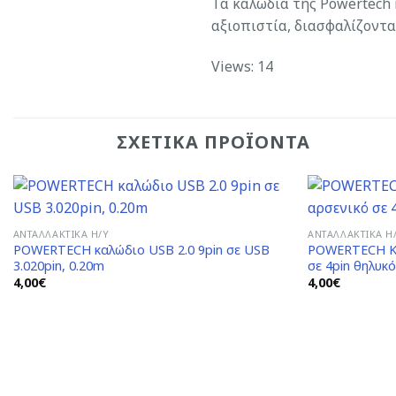
Τα καλώδια της Powertech
αξιοπιστία, διασφαλίζοντα
Views: 14
ΣΧΕΤΙΚΆ ΠΡΟΪΌΝΤΑ
ΑΝΤΑΛΛΑΚΤΙΚΆ H/Y
ΑΝΤΑΛΛΑΚΤΙΚΆ H
POWERTECH καλώδιο USB 2.0 9pin σε USB
POWERTECH Κα
Add to
3.020pin, 0.20m
σε 4pin θηλυκό
Wishlist
4,00
€
4,00
€