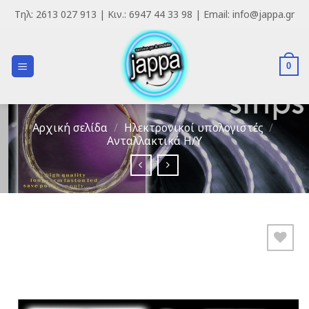
Skip
Τηλ: 2613 027 913 | Κιν.: 6947 44 33 98 | Email: info@jappa.gr
to
content
0
Αρχική σελίδα
/
Ηλεκτρονικοί υπολογιστές
/
Ανταλλακτικά H/Y
Add to
Wishlist