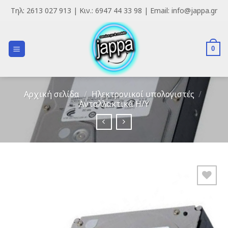
Skip
Τηλ: 2613 027 913 | Κιν.: 6947 44 33 98 | Email: info@jappa.gr
to
content
0
Αρχική σελίδα
/
Ηλεκτρονικοί υπολογιστές
/
Ανταλλακτικά H/Y
Add to
Wishlist