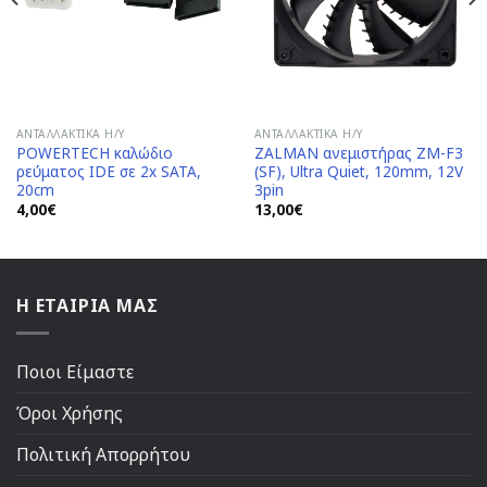
ΑΝΤΑΛΛΑΚΤΙΚΆ H/Y
ΑΝΤΑΛΛΑΚΤΙΚΆ H/Y
POWERTECH καλώδιο
ZALMAN ανεμιστήρας ZM-F3
ρεύματος IDE σε 2x SATA,
(SF), Ultra Quiet, 120mm, 12V
20cm
3pin
4,00
€
13,00
€
Η ΕΤΑΙΡΙΑ ΜΑΣ
Ποιοι Είμαστε
Όροι Χρήσης
Πολιτική Απορρήτου