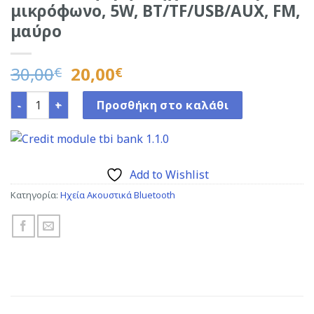
μικρόφωνο, 5W, BT/TF/USB/AUX, FM,
μαύρο
Original
Η
30,00
20,00
€
€
price
τρέχουσα
CELEBRAT φορητό ηχείο OS-60 με μικρόφωνο, 5W, BT/TF/
was:
τιμή
Προσθήκη στο καλάθι
30,00€.
είναι:
20,00€.
Add to Wishlist
Κατηγορία:
Ηχεία Ακουστικά Bluetooth