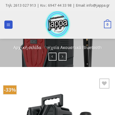
Skip
Τηλ: 2613 027 913 | Κιν.: 6947 44 33 98 | Email: info@jappa.gr
to
content
0
Αρχική σελίδα
/
Ηχεία Ακουστικά Bluetooth
-33%
Add to
Wishlist