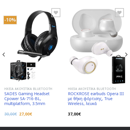
-10%
Add to
Add to
Wishlist
Wishlist
ΗΧΕΊΑ ΑΚΟΥΣΤΙΚΆ BLUETOOTH
ΗΧΕΊΑ ΑΚΟΥΣΤΙΚΆ BLUETOOTH
SADES Gaming Headset
ROCKROSE earbuds Opera III
Cpower SA-716-BL,
με θήκη φόρτισης, True
multiplatform, 3.5mm
Wireless, λευκά
Original
Η
30,00
€
27,00
€
37,00
€
price
τρέχουσα
was:
τιμή
30,00€.
είναι:
27,00€.