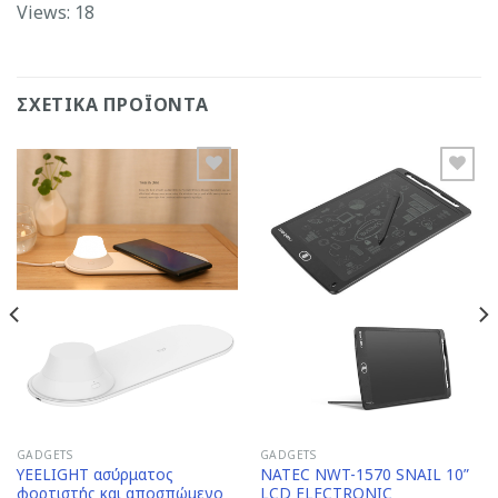
Views: 18
ΣΧΕΤΙΚΆ ΠΡΟΪΌΝΤΑ
Add to
Add to
Wishlist
Wishlist
GADGETS
GADGETS
YEELIGHT ασύρματος
NATEC NWT-1570 SNAIL 10”
φορτιστής και αποσπώμενο
LCD ELECTRONIC