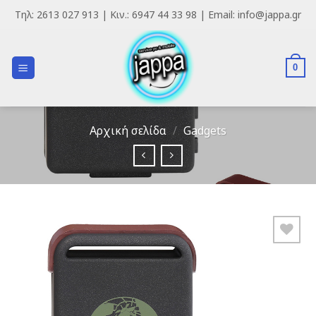
Skip
Τηλ: 2613 027 913 | Κιν.: 6947 44 33 98 | Email: info@jappa.gr
to
content
0
Αρχική σελίδα
/
Gadgets
Add to
Wishlist