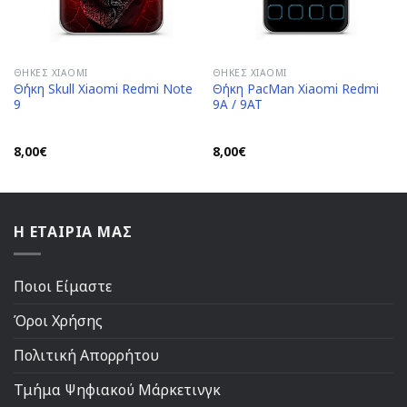
ΘΉΚΕΣ XIAOMI
ΘΉΚΕΣ XIAOMI
Θήκη Skull Xiaomi Redmi Note
Θήκη PacMan Xiaomi Redmi
9
9A / 9AT
8,00
€
8,00
€
Η ΕΤΑΙΡΙΑ ΜΑΣ
Ποιοι Είμαστε
Όροι Χρήσης
Πολιτική Απορρήτου
Τμήμα Ψηφιακού Μάρκετινγκ