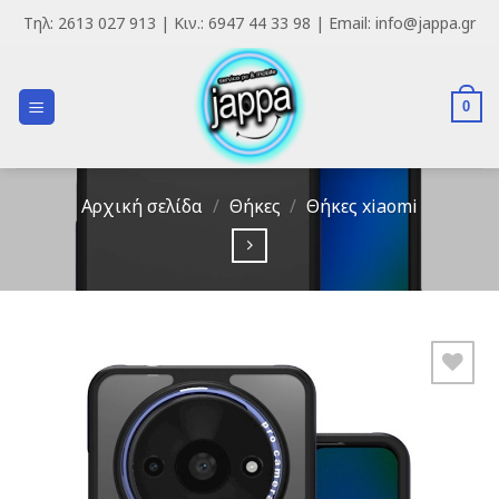
Skip
Τηλ: 2613 027 913 | Κιν.: 6947 44 33 98 | Email: info@jappa.gr
to
content
0
Αρχική σελίδα
/
Θήκες
/
Θήκες xiaomi
Add to
Wishlist