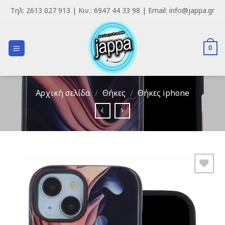
Skip
Τηλ: 2613 027 913 | Κιν.: 6947 44 33 98 | Email: info@jappa.gr
to
content
0
Αρχική σελίδα
/
Θήκες
/
Θήκες iphone
Add to
Wishlist