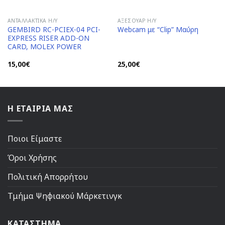
ΑΝΤΑΛΛΑΚΤΙΚΆ H/Y
ΑΞΕΣΟΥΆΡ Η/Υ
GEMBIRD RC-PCIEX-04 PCI-
Webcam με “Clip” Μαύρη
EXPRESS RISER ADD-ON
CARD, MOLEX POWER
15,00
€
25,00
€
Η ΕΤΑΙΡΙΑ ΜΑΣ
Ποιοι Είμαστε
Όροι Χρήσης
Πολιτική Απορρήτου
Τμήμα Ψηφιακού Μάρκετινγκ
ΚΑΤΑΣΤΗΜΑ