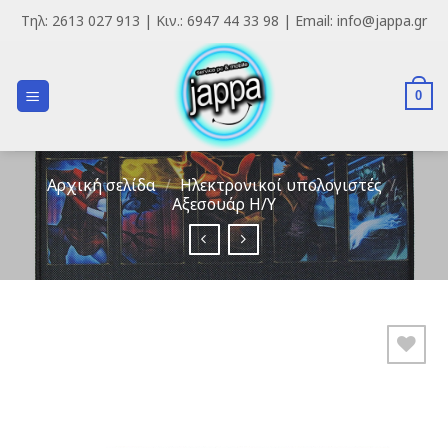
Skip
Τηλ: 2613 027 913 | Κιν.: 6947 44 33 98 | Email: info@jappa.gr
to
content
0
Αρχική σελίδα
/
Ηλεκτρονικοί υπολογιστές
/
Αξεσουάρ Η/Υ
Add to
Wishlist