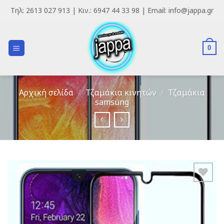
Skip
Τηλ: 2613 027 913 | Κιν.: 6947 44 33 98 | Email: info@jappa.gr
to
content
0
Αρχική σελίδα
/
Τζαμάκια κινητών
/
Τζαμάκια
samsung
Add to
Wishlist