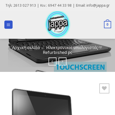
Skip
Τηλ: 2613 027 913 | Κιν.: 6947 44 33 98 | Email: info@jappa.gr
to
content
0
Αρχική σελίδα
/
Ηλεκτρονικοί υπολογιστές
/
Refurbished pc
Add to
Wishlist