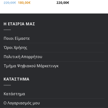
Original
Η
220,00
€
180,00
€
220,00
€
price
τρέχουσα
was:
τιμή
220,00€.
είναι:
180,00€.
Η ΕΤΑΙΡΙΑ ΜΑΣ
Ποιοι Είμαστε
Όροι Χρήσης
Πολιτική Απορρήτου
Τμήμα Ψηφιακού Μάρκετινγκ
ΚΑΤΑΣΤΗΜΑ
Κατάστημα
Ο Λογαριασμός μου