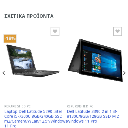
ΣΧΕΤΙΚΆ ΠΡΟΪΌΝΤΑ
-18%
Add to
Add to
Wishlist
Wishlist
REFURBISHED PC
REFURBISHED PC
Laptop Dell Latitude 5290 Intel
Dell Latitude 3390 2 in 1 i3-
Core i5-7300U 8GB/240GB SSD
8130U/8GB/128GB SSD M.2
m2/Camera/WLan/12.5″/Windows
Windows 11 Pro
11 Pro