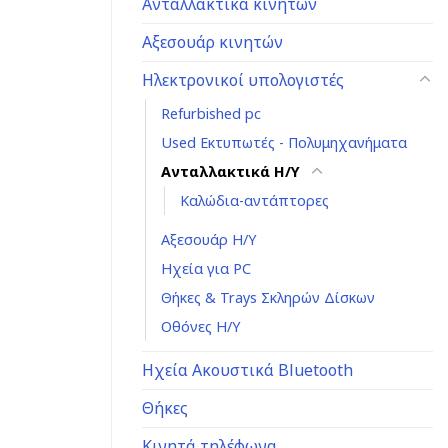
Ανταλλακτικά κινητών
Αξεσουάρ κινητών
Ηλεκτρονικοί υπολογιστές
Refurbished pc
Used Εκτυπωτές - Πολυμηχανήματα
Ανταλλακτικά H/Y
Καλώδια-αντάπτορες
Αξεσουάρ Η/Υ
Ηχεία για PC
Θήκες & Trays Σκληρών Δίσκων
Οθόνες Η/Υ
Ηχεία Ακουστικά Bluetooth
Θήκες
Κινητά τηλέφωνα