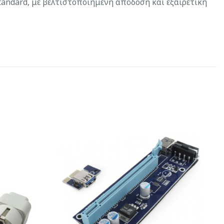
andard, με βελτιστοποιημένη απόδοση και εξαιρετική
Add to
Add to
Wishlist
Wishlist