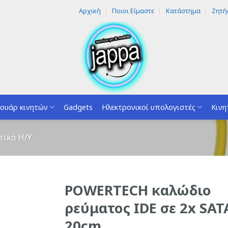
Αρχική
Ποιοι Είμαστε
Κατάστημα
Ζητή
ουάρ κινητών
Gadgets
Ηλεκτρονικοί υπολογιστές
Κινη
τικά H/Y
POWERTECH καλώδιο
ρεύματος IDE σε 2x SAT
20cm