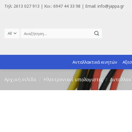
Skip
Τηλ: 2613 027 913 | Κιν.: 6947 44 33 98 | Email: info@jappa.gr
to
content
Αναζήτηση
για:
Ανταλλακτικά κινητών
Αξεσ
Αρχική σελίδα
/
Ηλεκτρονικοί υπολογιστές
/
Ανταλλακ