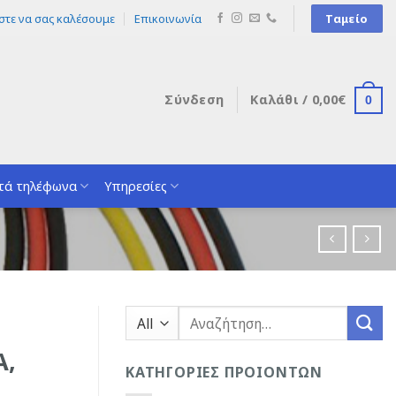
στε να σας καλέσουμε
Επικοινωνία
Ταμείο
Σύνδεση
Καλάθι /
0,00
€
0
τά τηλέφωνα
Υπηρεσίες
Αναζήτηση
για:
A,
ΚΑΤΗΓΟΡΙΕΣ ΠΡΟΙΟΝΤΩΝ