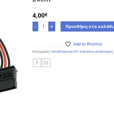
Add to
Wishlist
4,00
€
POWERTECH καλώδιο ρεύματος IDE σε 2x 
Προσθήκη στο καλάθι
Add to Wishlist
Κατηγορίες:
Ανταλλακτικά H/Y
,
Καλώδια-αντάπτορες