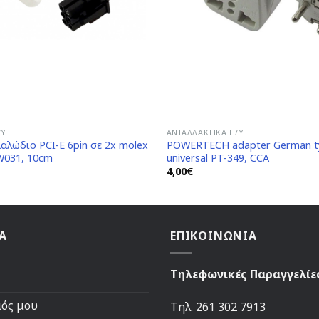
/Y
ΑΝΤΑΛΛΑΚΤΙΚΆ H/Y
λώδιο PCI-E 6pin σε 2x molex
POWERTECH adapter German t
W031, 10cm
universal PT-349, CCA
4,00
€
Α
ΕΠΙΚΟΙΝΩΝΙΑ
Τηλεφωνικές Παραγγελίε
μός μου
Τηλ. 261 302 7913