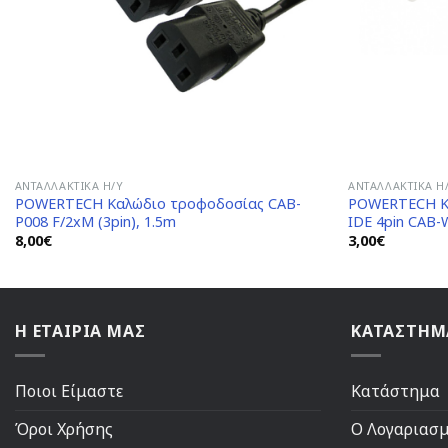
ΑΝΤΑΛΛΑΚΤΙΚΆ H/Y
ΑΝΤΑΛΛΑΚΤΙΚΆ H
POWERTECH Καλώδιο τροφοδοσίας CAB-
POWERTECH Κα
P008 F/2xM (3pin), 1.5m
IDE 4pin CAB-
8,00
€
3,00
€
Η ΕΤΑΙΡΙΑ ΜΑΣ
ΚΑΤΑΣΤΗΜ
Ποιοι Είμαστε
Κατάστημα
Όροι Χρήσης
Ο Λογαριασ