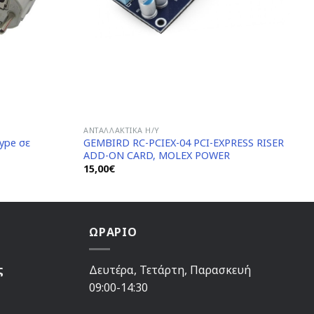
ΑΝΤΑΛΛΑΚΤΙΚΆ H/Y
ype σε
GEMBIRD RC-PCIEX-04 PCI-EXPRESS RISER
ADD-ON CARD, MOLEX POWER
15,00
€
ΩΡΑΡΙΟ
ς
Δευτέρα, Τετάρτη, Παρασκευή
09:00-14:30