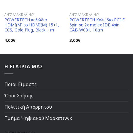
ΑΝΤΑΛΛΑΚΤΙΚΆ H/Y
ΑΝΤΑΛΛΑΚΤΙΚΆ H/Y
POWERTECH καλώδιο
POWERTECH Καλώδιο PCI-E
HDMI(M) to HDMI(M) 15+1,
6pin σε 2x molex IDE 4pin
CCS, Gold Plug, Black, 1m
CAB-W031, 10cm
4,00
€
3,00
€
Η ΕΤΑΙΡΙΑ ΜΑΣ
Ποιοι Είμαστε
Όροι Χρήσης
Πολιτική Απορρήτου
Τμήμα Ψηφιακού Μάρκετινγκ