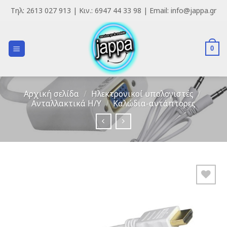
Skip
Τηλ: 2613 027 913 | Κιν.: 6947 44 33 98 | Email: info@jappa.gr
to
content
0
Αρχική σελίδα
/
Ηλεκτρονικοί υπολογιστές
/
Ανταλλακτικά H/Y
/
Καλώδια-αντάπτορες
Add to
Wishlist