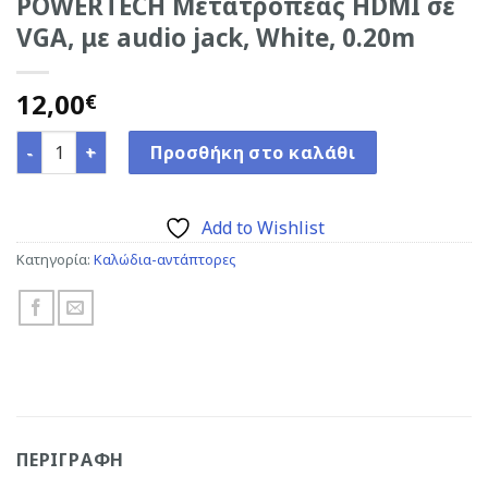
POWERTECH Μετατροπέας HDMI σε
VGA, με audio jack, White, 0.20m
12,00
€
POWERTECH Μετατροπέας HDMI σε VGA, με audio jack, Wh
Προσθήκη στο καλάθι
Add to Wishlist
Κατηγορία:
Καλώδια-αντάπτορες
ΠΕΡΙΓΡΑΦΉ