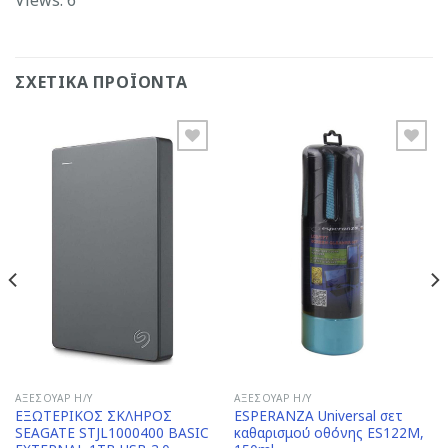
ΣΧΕΤΙΚΆ ΠΡΟΪΌΝΤΑ
Add to
Add to
Wishlist
Wishlist
ΑΞΕΣΟΥΆΡ Η/Υ
ΑΞΕΣΟΥΆΡ Η/Υ
ΕΞΩΤΕΡΙΚΟΣ ΣΚΛΗΡΟΣ
ESPERANZA Universal σετ
SEAGATE STJL1000400 BASIC
καθαρισμού οθόνης ES122M,