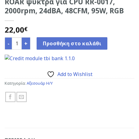
ROAR ψύκτρα για CPU RR-0017,
2000rpm, 24dBA, 48CFM, 95W, RGB
22,00
€
ROAR ψύκτρα για CPU RR-0017, 2000rpm, 24dBA, 48CFM, 95
Προσθήκη στο καλάθι
Add to Wishlist
Κατηγορία:
Αξεσουάρ Η/Υ