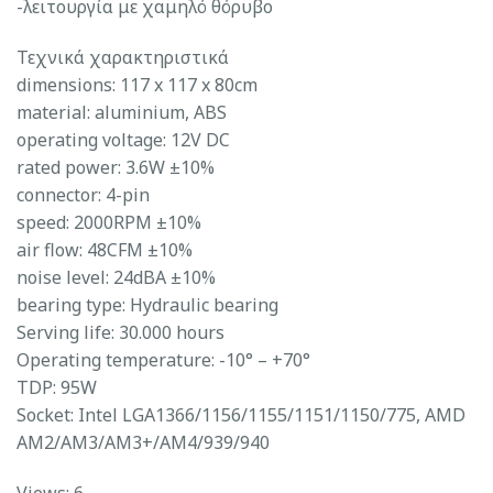
-λειτουργία με χαμηλό θόρυβο
Τεχνικά χαρακτηριστικά
dimensions: 117 x 117 x 80cm
material: aluminium, ABS
operating voltage: 12V DC
rated power: 3.6W ±10%
connector: 4-pin
speed: 2000RPM ±10%
air flow: 48CFM ±10%
noise level: 24dBA ±10%
bearing type: Hydraulic bearing
Serving life: 30.000 hours
Operating temperature: -10° – +70°
TDP: 95W
Socket: Intel LGA1366/1156/1155/1151/1150/775, AMD
AM2/AM3/AM3+/AM4/939/940
Views: 6