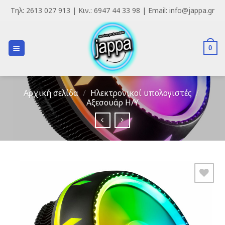
Skip
Τηλ: 2613 027 913 | Κιν.: 6947 44 33 98 | Email: info@jappa.gr
to
content
0
Αρχική σελίδα
/
Ηλεκτρονικοί υπολογιστές
/
Αξεσουάρ Η/Υ
Add to
Wishlist