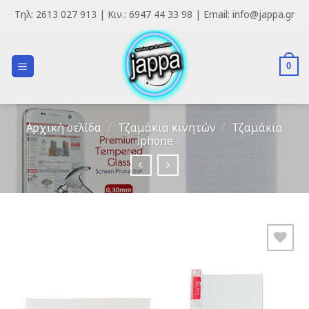
Skip
Τηλ: 2613 027 913 | Κιν.: 6947 44 33 98 | Email: info@jappa.gr
to
content
0
Αρχική σελίδα
/
Τζαμάκια κινητών
/
Τζαμάκια
iphone
Add to
Wishlist