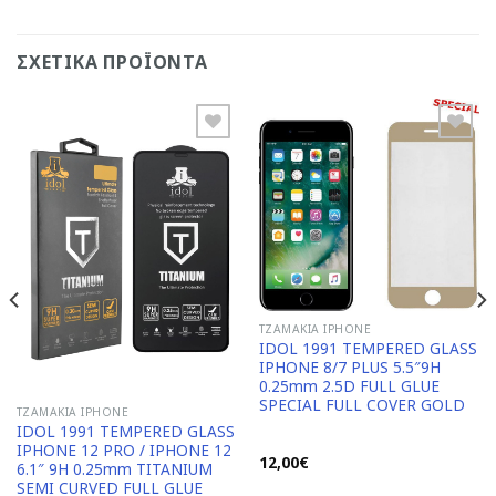
ΣΧΕΤΙΚΆ ΠΡΟΪΌΝΤΑ
Add to
Add to
Wishlist
Wishlist
ΤΖΑΜΆΚΙΑ IPHONE
IDOL 1991 TEMPERED GLASS
IPHONE 8/7 PLUS 5.5″9H
0.25mm 2.5D FULL GLUE
SPECIAL FULL COVER GOLD
ΤΖΑΜΆΚΙΑ IPHONE
IDOL 1991 TEMPERED GLASS
IPHONE 12 PRO / IPHONE 12
12,00
€
6.1″ 9H 0.25mm TITANIUM
SEMI CURVED FULL GLUE