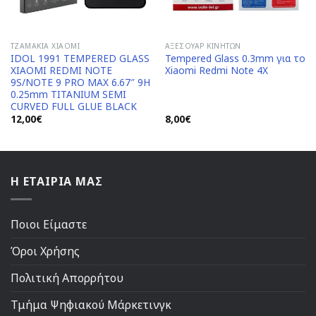
ΤΖΑΜΆΚΙΑ XIAOMI
ΑΞΕΣΟΥΆΡ ΚΙΝΗΤΏΝ
IDOL 1991 TEMPERED GLASS
Tempered Glass 0.3mm για το
XIAOMI REDMI NOTE
Xiaomi Redmi Note 4Χ
9S/NOTE 9 PRO MAX 6.67″ 9H
0.25mm TITANIUM SEMI
CURVED FULL GLUE BLACK
12,00
€
8,00
€
Η ΕΤΑΙΡΙΑ ΜΑΣ
Ποιοι Είμαστε
Όροι Χρήσης
Πολιτική Απορρήτου
Τμήμα Ψηφιακού Μάρκετινγκ