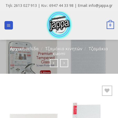
Skip
Τηλ: 2613 027 913 | Κιν.: 6947 44 33 98 | Email: info@jappa.gr
to
content
0
Αρχική σελίδα
/
Τζαμάκια κινητών
/
Τζαμάκια
xiaomi
Add to
Wishlist