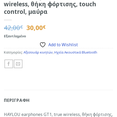
wireless, θήκη φόρτισης, touch
control, μαύρα
Original
Η
42,00
30,00
€
€
price
τρέχουσα
Εξαντλημένο
was:
τιμή
Add to Wishlist
42,00€.
είναι:
30,00€.
Κατηγορίες:
Αξεσουάρ κινητών
,
Ηχεία Ακουστικά Bluetooth
ΠΕΡΙΓΡΑΦΉ
HAYLOU earphones GT1, true wireless, θήκη φόρτισης,