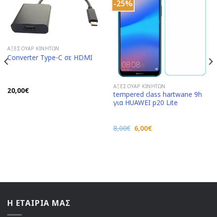
-25%
Add to
Add to
Wishlist
Wishlist
ΑΞΕΣΟΥΆΡ ΚΙΝΗΤΏΝ
Converter Type-C σε HDMI
ΑΞΕΣΟΥΆΡ ΚΙΝΗΤΏΝ
20,00
€
tempered class hartwane 9h
για HUAWEI p20 Lite
Original
Η
8,00
€
6,00
€
price
τρέχουσα
was:
τιμή
8,00€.
είναι:
6,00€.
Η ΕΤΑΙΡΙΑ ΜΑΣ