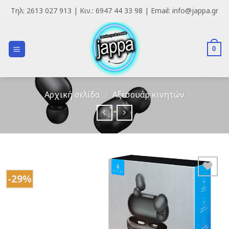
Skip
Τηλ: 2613 027 913 | Κιν.: 6947 44 33 98 | Email: info@jappa.gr
to
content
0
Αρχική σελίδα
/
Αξεσουάρ κινητών
-29%
Add to
Wishlist